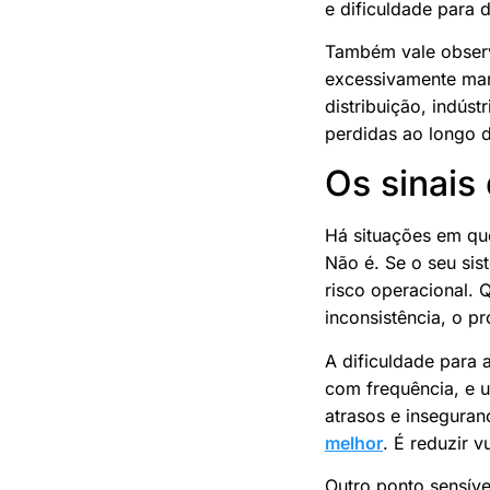
e dificuldade para 
Também vale observ
excessivamente man
distribuição, indús
perdidas ao longo 
Os sinais
Há situações em qu
Não é. Se o seu sis
risco operacional. 
inconsistência, o pr
A dificuldade para 
com frequência, e 
atrasos e insegura
melhor
. É reduzir v
Outro ponto sensív