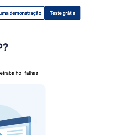
e uma demonstração
Teste grátis
P?
etrabalho, falhas