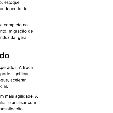
o, estoque,
xão depende de
ma completo no
ento, migração de
nduzida, gera
ado
sperados. A troca
pode significar
oque, acelerar
cial.
m mais agilidade. A
liar e analisar com
consolidação