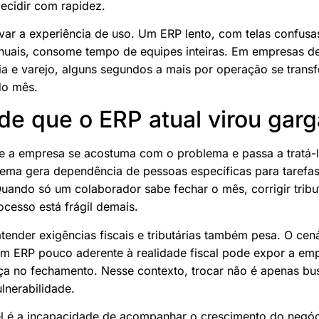
decidir com rapidez.
ar a experiência de uso. Um ERP lento, com telas confusa
uais, consome tempo de equipes inteiras. Em empresas d
tria e varejo, alguns segundos a mais por operação se tra
do mês.
 de que o ERP atual virou garg
e a empresa se acostuma com o problema e passa a tratá-
tema gera dependência de pessoas específicas para tarefas
Quando só um colaborador sabe fechar o mês, corrigir tribu
ocesso está frágil demais.
atender exigências fiscais e tributárias também pesa. O cen
um ERP pouco aderente à realidade fiscal pode expor a emp
nça no fechamento. Nesse contexto, trocar não é apenas b
ulnerabilidade.
el é a incapacidade de acompanhar o crescimento do negóc