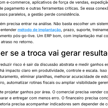
com e-commerce, aplicativos de força de vendas, expediçã
de pagamento e outras ferramentas críticas. Se essa cone
os paralelos, a gestão perde consistência.
ém precisa entrar na análise. Não basta escolher um siste
o entender
método de implantação
, prazo, suporte, treinam
mento pós-go-live. Um ERP bom, com implantação mal co
e atraso no retorno.
r se a troca vai gerar result
eduzir risco é sair da discussão abstrata e medir ganhos e
há impacto claro em produtividade, controle e escala. Isso 
turamento, eliminar planilhas, melhorar acuracidade de est
o, automatizar rotinas fiscais ou ampliar visibilidade geren
e projetar ganhos por área. O comercial precisa vender co
eparar e entregar com menos erro. O financeiro precisa conci
iretoria precisa acompanhar indicadores sem depender de 