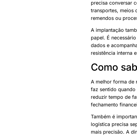
precisa conversar 
transportes, meios 
remendos ou process
A implantação tamb
papel. É necessári
dados e acompanha
resistência interna 
Como sabe
A melhor forma de r
faz sentido quando 
reduzir tempo de fa
fechamento financeir
Também é important
logística precisa s
mais precisão. A d