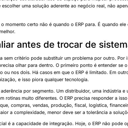
 e escolher uma solução aderente ao negócio real, não ap
, o momento certo não é quando o ERP para. É quando ele
melhor.
liar antes de trocar de siste
a sem critério pode substituir um problema por outro. Por i
precisa olhar para dentro. O primeiro ponto é entender se 
o ou nos dois. Há casos em que o ERP é limitado. Em outr
zação, e isso piora qualquer tecnologia.
r aderência por segmento. Um distribuidor, uma indústria e
êm rotinas muito diferentes. O ERP precisa responder a iss
ue, compras, vendas, produção, fiscal, logística, financeir
aior a complexidade, menor deve ser a tolerância a soluçõ
ncial é a capacidade de integração. Hoje, o ERP não pode op