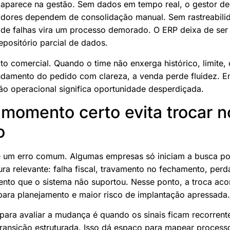
aparece na gestão. Sem dados em tempo real, o gestor de
cadores dependem de consolidação manual. Sem rastreabil
m de falhas vira um processo demorado. O ERP deixa de ser
epositório parcial de dados.
ito comercial. Quando o time não enxerga histórico, limite,
andamento do pedido com clareza, a venda perde fluidez. 
dão operacional significa oportunidade desperdiçada.
 momento certo evita trocar n
o
é um erro comum. Algumas empresas só iniciam a busca p
ra relevante: falha fiscal, travamento no fechamento, perd
ento que o sistema não suportou. Nesse ponto, a troca aco
ra planejamento e maior risco de implantação apressada.
ara avaliar a mudança é quando os sinais ficam recorrent
ransição estruturada. Isso dá espaço para mapear processo