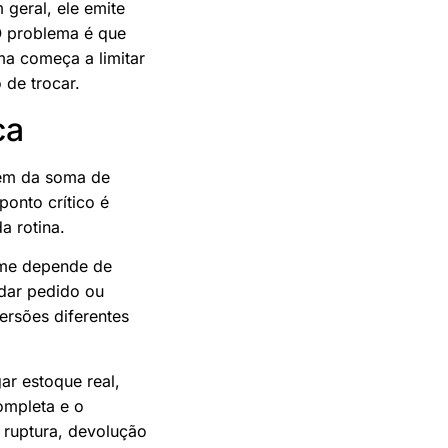
geral, ele emite
 O problema é que
ma começa a limitar
 de trocar.
ca
vem da soma de
ponto crítico é
a rotina.
time depende de
idar pedido ou
versões diferentes
ar estoque real,
ompleta e o
 ruptura, devolução