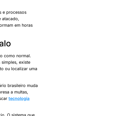
s e processos
e atacado,
nsformam em horas
alo
lo como normal.
 simples, existe
to ou localizar uma
ário brasileiro muda
resa a multas,
uscar
tecnologia
io. O sistema que