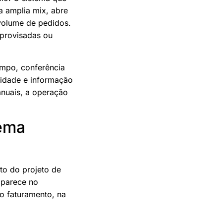
 amplia mix, abre
 volume de pedidos.
mprovisadas ou
ampo, conferência
lidade e informação
anuais, a operação
tema
to do projeto de
 aparece no
do faturamento, na