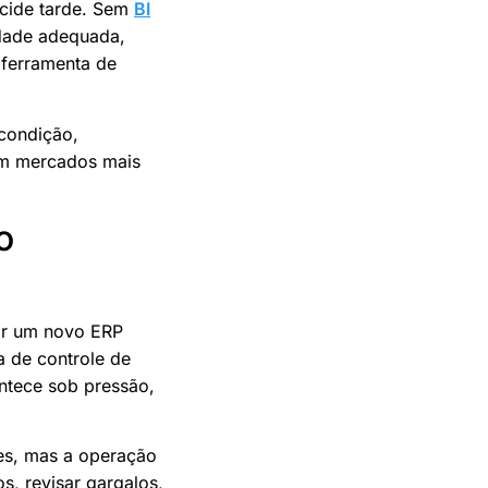
cide tarde. Sem
BI
idade adequada,
 ferramenta de
 condição,
Em mercados mais
o
or um novo ERP
a de controle de
ntece sob pressão,
es, mas a operação
s, revisar gargalos,