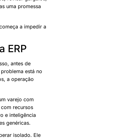
enas uma promessa
 começa a impedir a
ma ERP
sso, antes de
o problema está no
os, a operação
 um varejo com
o com recursos
o e inteligência
es genéricas.
erar isolado. Ele