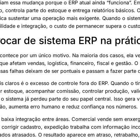
iam essa mudança porque o ERP atual ainda “funciona”. Em 
do, controla parte do estoque e entrega relatórios básicos.
fica sustentar uma operação mais exigente. Quando o siste
bilidade e integração, o custo de permanecer supera o custo
ocar de sistema ERP na práti
acontece por um único motivo. Na maioria dos casos, ela 
que afetam vendas, logística, financeiro, fiscal e gestão. O 
as falhas deixam de ser pontuais e passam a fazer parte d
is claros é o excesso de controle fora do ERP. Quando o 
ar estoque, acompanhar comissão, controlar produção, val
, o sistema já perdeu parte do seu papel central. Isso gera 
o, aumenta erro humano e reduz confiança nos números.
 a baixa integração entre áreas. Comercial vende sem enxerg
 corrigir cadastro, expedição trabalha com informação inc
ados atrasados. O resultado aparece em atraso, retrabalho,