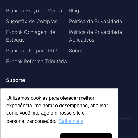
Planilha Preço de Venda
Blog
Sugestão de Compras
Política de Privacidade
E-book Contagem de
Política de Privacidade
Estoque
Aplicativos
Planilha RFP para ERP
Sobre
E-book Reforma Tributária
Suporte
Central de Chamados
Utilizamos cookies para oferecer melhor
experiência, melhorar o desempenho, analisar
Suporte Remoto
como você interage em nosso site e
personalizar conteúdo.
Saiba mais
Manto Sistemas Softwares Empresariais